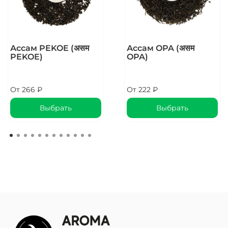
Ассам PEKOE (असम
Ассам OPA (असम
PEKOE)
OPA)
От
266 ₽
От
222 ₽
Выбрать
Выбрать