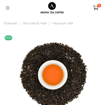
0
Главная
Листовой Чай
Черный чай
Hit!