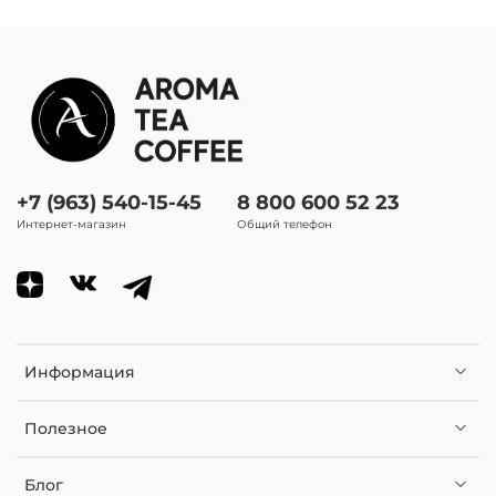
Аромат (настой):
яркий абрикосовый, сливовая косточка
Внешность (настой):
каштановый цвет с красным оттенком
+7 (963) 540-15-45
8 800 600 52 23
В чем заваривать чай:
Интернет-магазин
Общий телефон
френч-пресс; типод; стеклянный чайник; керамический
чайник
Количество проливов:
максимум 2 пролива
Информация
Вид чая
Черный
Полезное
Блог