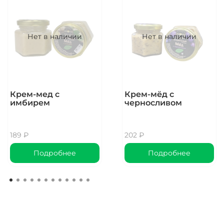
Температура
заваривания:
Нет в наличии
Нет в наличии
85 - 90 градусов
Количество для
заваривания:
7 гр\250 мл
Крем-мед с
Крем-мёд с
имбирем
черносливом
Время заваривания:
3 минуты
189 ₽
202 ₽
Подробнее
Подробнее
Аромат (сухой лист):
тонкие ноты древесной смолы
Внешность (сухой лист):
мягкие раскрошенный лист, мелкие скрученные
золотистые