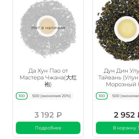
Нет в наличии
Да Хун Пао от
Дун Дин Ул
Мастера Чжана(大红
Тайвань (Улун
袍)
Морозный 
100
500 (экономия 20%)
100
500 (экономи
3 192 ₽
2 952 
Подробнее
В корзину