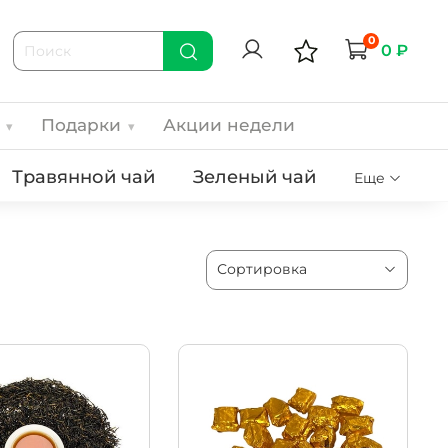
0
0 ₽
ч
Подарки
Акции недели
▾
▾
Травянной чай
Зеленый чай
Еще