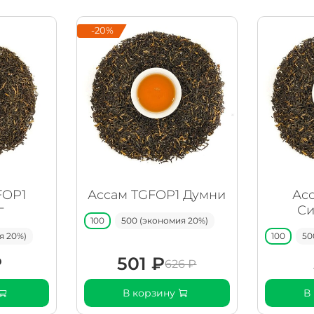
-20%
FOP1
Ассам TGFOP1 Думни
Ас
г
Си
100
500 (экономия 20%)
я 20%)
100
50
₽
501 ₽
626 ₽
В корзину
В