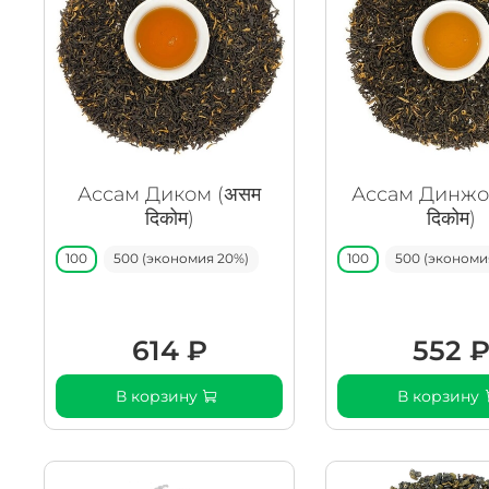
Ассам Диком (असम
Ассам Динжо
दिकोम)
दिकोम)
100
500 (экономия 20%)
100
500 (экономи
614 ₽
552 
В корзину
В корзину