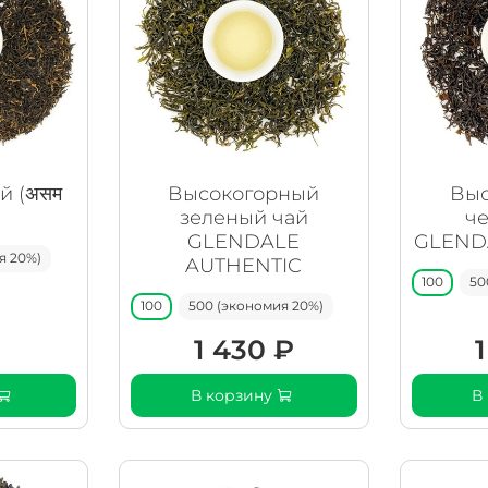
й (असम
Высокогорный
Выс
зеленый чай
ч
GLENDALE
GLEND
я 20%)
AUTHENTIC
100
50
100
500 (экономия 20%)
₽
1 430 ₽
В корзину
В