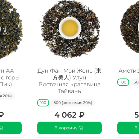
ун АА
Дун Фан Мэй Жень (東
Аметис
 с горы
方美人) Улун
100
50
Пик)
Восточная красавица
Тайвань
я 20%)
100
500 (экономия 20%)
₽
4 062 ₽
5
В корзину
В