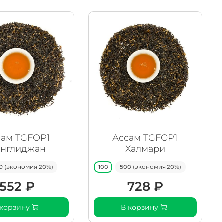
сам TGFOP1
Ассам TGFOP1
нглиджан
Халмари
0 (экономия 20%)
100
500 (экономия 20%)
552 ₽
728 ₽
 корзину
В корзину