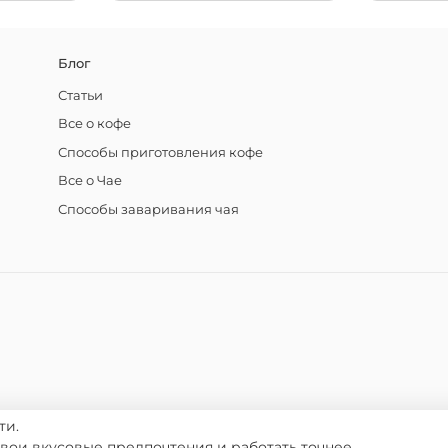
Блог
Статьи
Все о кофе
Способы приготовления кофе
Все о Чае
Способы заваривания чая
ти.
твои вкусовые предпочтения и работать точнее.