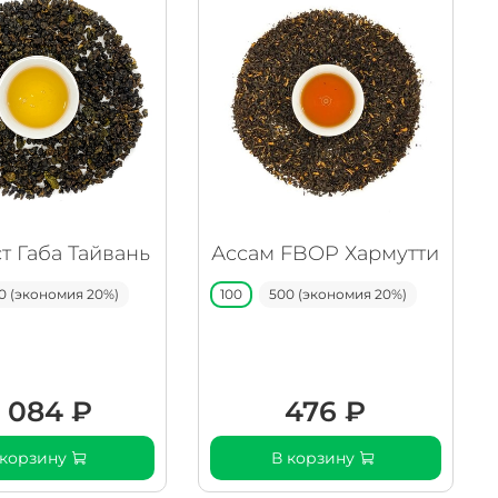
т Габа Тайвань
Ассам FBOP Хармутти
0 (экономия 20%)
100
500 (экономия 20%)
 084 ₽
476 ₽
 корзину
В корзину