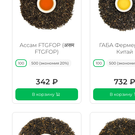
Ассам FTGFOP (असम
ГАБА Ферме
FTGFOP)
Китай
100
500 (экономия 20%)
100
500 (экономи
342 ₽
732 
В корзину
В корзину