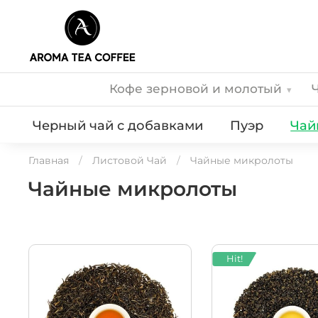
Кофе зерновой и молотый
▾
Черный чай с добавками
Пуэр
Чай
Главная
Листовой Чай
Чайные микролоты
Чайные микролоты
Hit!