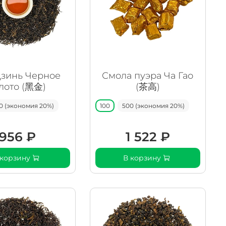
Цзинь Черное
Смола пуэра Ча Гао
лото (黑金)
(茶高)
0 (экономия 20%)
100
500 (экономия 20%)
956 ₽
1 522 ₽
 корзину
В корзину