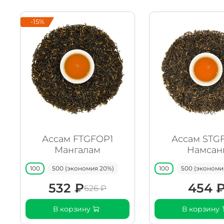
-15%
Ассам FTGFOP1
Ассам STG
Мангалам
Намсан
100
500 (экономия 20%)
100
500 (экономи
532 ₽
454 
626 ₽
В корзину
В корзину