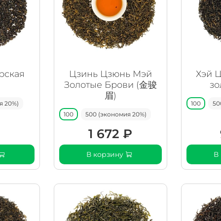
рская
Цзинь Цзюнь Мэй
Хэй 
Золотые Брови (金骏
зо
眉)
я 20%)
100
50
100
500 (экономия 20%)
₽
1 672 ₽
В корзину
В