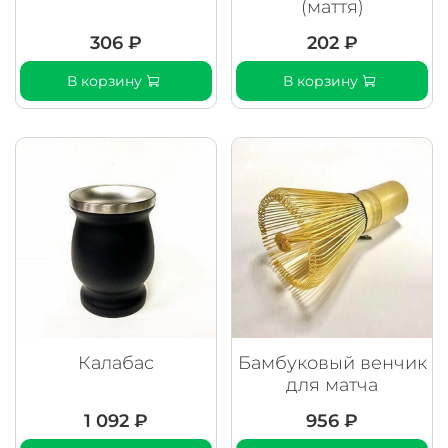
(маття)
306 ₽
202 ₽
В корзину
В корзину
Калабас
Бамбуковый венчик
для матча
1 092 ₽
956 ₽