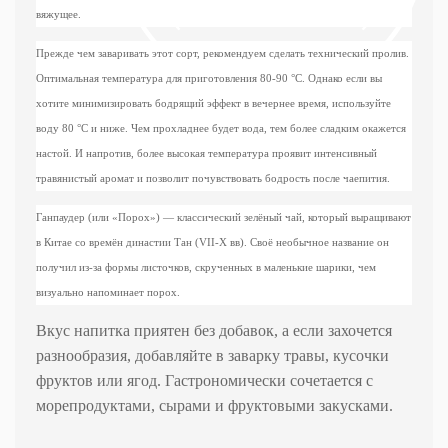
вяжущее.
Прежде чем заваривать этот сорт, рекомендуем сделать технический пролив.
Оптимальная температура для приготовления 80-90
°C
. Однако если вы
хотите минимизировать бодрящий эффект в вечернее время, используйте
воду 80
°C
и ниже. Чем прохладнее будет вода, тем более сладким окажется
настой. И напротив, более высокая температура проявит интенсивный
травянистый аромат и позволит почувствовать бодрость после чаепития.
Ганпаудер (или «Порох») — классический зелёный чай, который выращивают
в Китае со времён династии Тан (VII-X вв). Своё необычное название он
получил из-за формы листочков, скрученных в маленькие шарики, чем
визуально напоминает порох.
Вкус напитка приятен без добавок, а если захочется
разнообразия, добавляйте в заварку травы, кусочки
фруктов или ягод. Гастрономически сочетается с
морепродуктами, сырами и фруктовыми закусками.