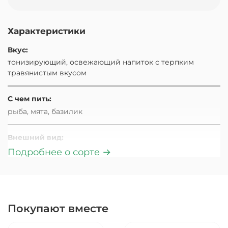
Характеристики
Вкус:
тонизирующий, освежающий напиток с терпким
травянистым вкусом
С чем пить:
рыба, мята, базилик
Внешний вид:
Цвет настоя от солнечно-янтарного до бледно-жёлтого.
Подробнее о сорте →
Оттенок становится менее насыщенным с каждым
новым завариванием (а заваривать этот чай можно
шестикратно)
Покупают вместе
Аромат:
ноты жасмина, мёда и фруктов в аромате