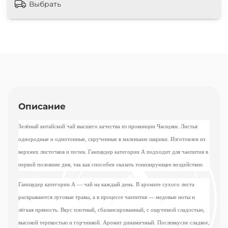
Выбрать
Описание
Зелёный китайский чай высшего качества из провинции Чжэцзян. Листья
однородные и однотонные, скрученные в маленькие шарики. Изготовлен из
верхних листочков и почек. Ганпаудер категории А подходит для чаепития в
первой половине дня, так как способен оказать тонизирующее воздействие.
Ганпаудер категории А — чай на каждый день. В аромате сухого листа
раскрываются луговые травы, а в процессе чаепития — медовые ноты и
лёгкая пряность. Вкус плотный, сбалансированный, с ощутимой сладостью,
высокой терпкостью и горчинкой. Аромат динамичный. Послевкусие сладкое,