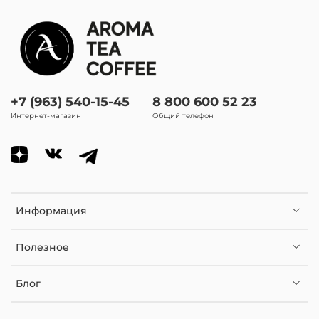
Внешность (сухой лист):
скрученные, спиралевидные шарики с веточками
Аромат (настой):
яркая сладость клевера в аромате
+7 (963) 540-15-45
8 800 600 52 23
Интернет-магазин
Общий телефон
Внешность (настой):
глубокий желтый
В чем заваривать чай:
френч-пресс, типод, стеклянный чайник, гайвань
Информация
Количество проливов:
Полезное
2-5 проливов
Блог
Вид чая
Зеленый