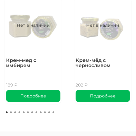
Страна происхождения:
Китай
Нет в наличии
Нет в наличии
Температура
заваривания:
70-75 градусов
Крем-мед с
Крем-мёд с
Количество для
имбирем
черносливом
заваривания:
8 гр\150 мл
189 ₽
202 ₽
Время заваривания:
Подробнее
Подробнее
1-2 минуты(+омывание)
Аромат (сухой лист):
плотный запах луговой травы, уходящие ноты сладкого
клевера