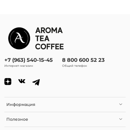
туго скрученные жгутики, среднего размера, чёрного
цвета
Внешность (настой):
от светло-жёлтого до тёмно-янтарного
В чем заваривать чай:
френч-пресс; типод; стеклянный чайник; керамический
чайник; сифон
+7 (963) 540-15-45
8 800 600 52 23
Интернет-магазин
Общий телефон
Вид чая
Черный
Информация
Полезное