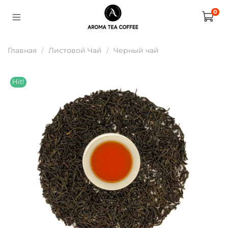
0
Главная
Листовой Чай
Черный чай
Hit!