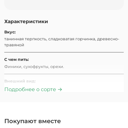
Характеристики
Вкус:
танинная терпкость, сладковатая горчинка, древесно-
травяной
С чем пить:
Финики, сухофрукты, орехи.
Внешний вид:
тёмные листья продольной скрутки
Подробнее о сорте →
Аромат:
динамичный переход из танинного в сторону ягод и
цветов
Покупают вместе