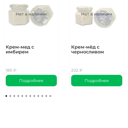
Температура
заваривания:
Нет в наличии
Нет в наличии
95 градусов (остуженная)
Количество для
заваривания:
7 гр\250 мл
Крем-мед с
Крем-мёд с
имбирем
черносливом
Время заваривания:
2 минуты
189 ₽
202 ₽
Подробнее
Подробнее
Аромат (сухой лист):
древесные ноты, солод, легкая нота ментола
Внешность (сухой лист):
скрученные темные листья и светлые листовые хлопья
Аромат (настой):