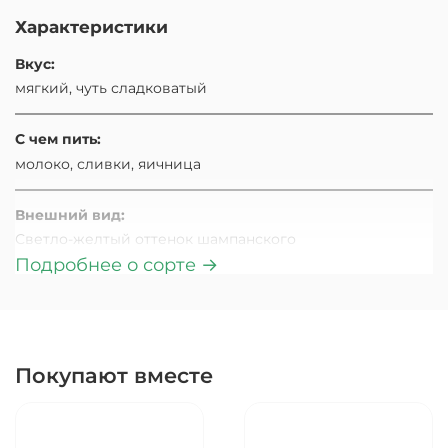
Характеристики
Вкус:
мягкий, чуть сладковатый
С чем пить:
молоко, сливки, яичница
Внешний вид:
Светло-желтый оттенок шампанского
Подробнее о сорте →
Аромат:
Свежий, насыщенный аромат богат витаминами и
антиоксидантами, тонизирующий нервную систему
Покупают вместе
Страна происхождения:
Индия