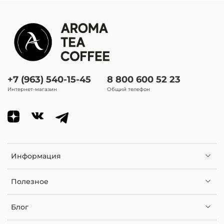
спелые фрукты, сладость солода
Внешность (настой):
сдобное печенье
В чем заваривать чай:
+7 (963) 540-15-45
8 800 600 52 23
френч-пресс, типод, стеклянный чайник, керамический
Интернет-магазин
Общий телефон
чайник
Количество проливов:
макс. 2
Вид чая
Информация
Черный
Полезное
Блог