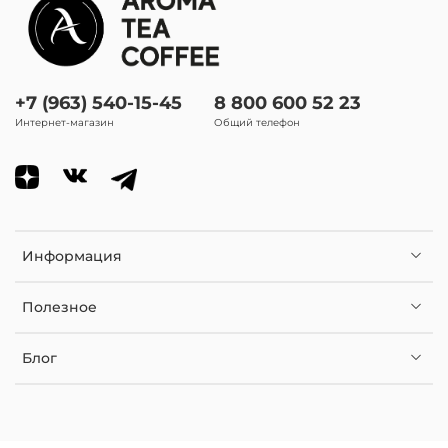
оттенка
Аромат (настой):
травянисто-ореховый, цветочность
+7 (963) 540-15-45
8 800 600 52 23
Интернет-магазин
Общий телефон
Внешность (настой):
светло-виноградный оттенок
В чем заваривать чай:
типод, глиняный чайник, сифон, гайвань
Информация
Количество проливов:
Полезное
5-6 проливов
Блог
Вид чая
Зеленый