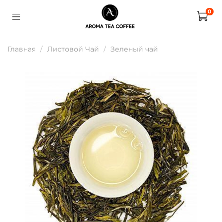
0
Главная
Листовой Чай
Зеленый чай