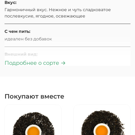
Вкус:
Гармоничный вкус. Нежное и чуть сладковатое
послевкусие, ягодное, освежающее
С чем пить:
идеален без добавок
Внешний вид:
Нежные, молодые, светло-зеленые, миниатюрные
Подробнее о сорте →
«иголочки», при заварке чай дает золотисто-желтый
настой
Аромат:
Покупают вместе
Король китайских зеленых чаёв, удивительно яркий и
веселый, цветочный и травяной аромат. Аромат,
который запоминается сразу и навсегда
Страна происхождения:
Китай