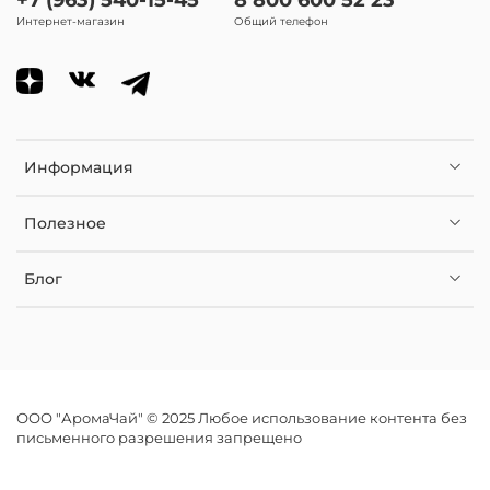
Аромат (настой):
Интернет-магазин
Общий телефон
цветочные ноты, ладан, травянисто-древесные оттенки
Внешность (настой):
прозрачный, светлого золотисто-желтого оттенка.
Информация
В чем заваривать чай:
френч-пресс, типод, стеклянный чайник, керамический
чайник, глиняный чайник
Полезное
Количество проливов:
Блог
от 5
Вид чая
Желтый чай
ООО "АромаЧай" © 2025 Любое использование контента без
письменного разрешения запрещено