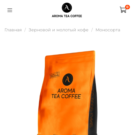
0
Главная
Зерновой и молотый кофе
Моносорта