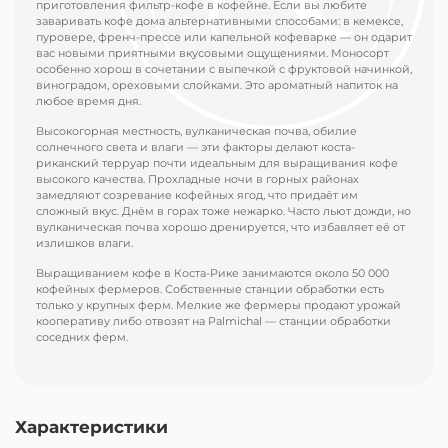
приготовления фильтр-кофе в кофейне. Если вы любите
заваривать кофе дома альтернативными способами: в кемексе,
пуровере, френч-прессе или капельной кофеварке — он одарит
вас новыми приятными вкусовыми ощущениями. Моносорт
особенно хорош в сочетании с выпечкой с фруктовой начинкой,
виноградом, ореховыми слойками. Это ароматный напиток на
любое время дня.
Высокогорная местность, вулканическая почва, обилие
солнечного света и влаги — эти факторы делают коста-
риканский терруар почти идеальным для выращивания кофе
высокого качества. Прохладные ночи в горных районах
замедляют созревание кофейных ягод, что придаёт им
сложный вкус. Днём в горах тоже нежарко. Часто льют дожди, но
вулканическая почва хорошо дренируется, что избавляет её от
излишков влаги.
Выращиванием кофе в Коста-Рике занимаются около 50 000
кофейных фермеров. Собственные станции обработки есть
только у крупных ферм. Мелкие же фермеры продают урожай
кооперативу либо отвозят на Palmichal — станции обработки
соседних ферм.
Характеристики