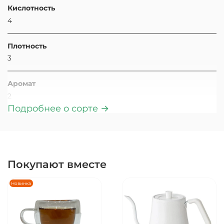
Кислотность
4
Плотность
3
Аромат
2
Подробнее о сорте →
Состав кофе
Арабика
Степень обжарки
Покупают вместе
Светлая
Новинка
Скрин (размер зерна)
17-18