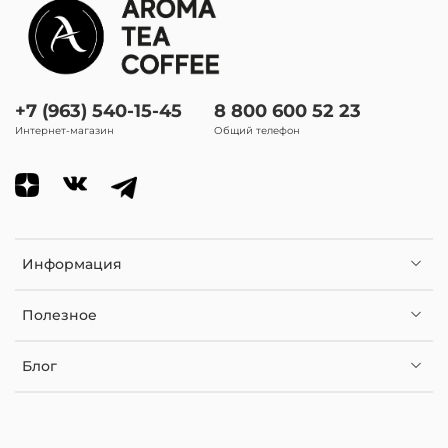
Разновидность арабики:
Катуаи/ катурра
вид кофе
+7 (963) 540-15-45
8 800 600 52 23
Моносорта
Интернет-магазин
Общий телефон
Информация
Полезное
Блог