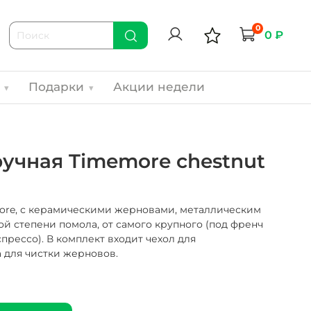
0
0 ₽
ч
Подарки
Акции недели
▾
▾
учная Timemore chestnut
ore, с керамическими жерновами, металлическим
й степени помола, от самого крупного (под френч
спрессо). В комплект входит чехол для
 для чистки жерновов.