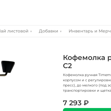
Чай листовой
Добавки
Инвентарь и Мер
▾
▾
Кофемолка р
C2
Кофемолка ручная Timem
корпусом и с регулировко
пресс), до мелкого (под э
транспортировки и щетка
7 293 ₽