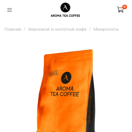
0
Главная
Зерновой и молотый кофе
Микролоты