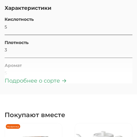
Характеристики
Кислотность
5
Плотность
3
Аромат
5
Подробнее о сорте →
Степень обжарки
Светлая
Скрин (размер зерна)
Покупают вместе
16+
Новинка
Вид