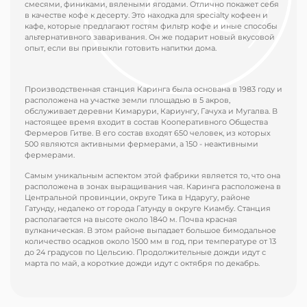
смесями, финиками, вялеными ягодами. Отлично покажет себя
в качестве кофе к десерту. Это находка для specialty кофеен и
кафе, которые предлагают гостям фильтр кофе и иные способы
альтернативного заваривания. Он же подарит новый вкусовой
опыт, если вы привыкли готовить напитки дома.
Производственная станция Каринга была основана в 1983 году и
расположена на участке земли площадью в 5 акров,
обслуживает деревни Кимарури, Кариунгу, Гачуха и Мугалва. В
настоящее время входит в состав Кооперативного Общества
Фермеров Гитве. В его состав входят 650 человек, из которых
500 являются активными фермерами, а 150 - неактивными
фермерами.
Самым уникальным аспектом этой фабрики является то, что она
расположена в зонах выращивания чая. Каринга расположена в
Центральной провинции, округе Тика в Ндаругу, районе
Гатунду, недалеко от города Гатунду в округе Киамбу. Станция
располагается на высоте около 1840 м. Почва красная
вулканическая. В этом районе выпадает большое бимодальное
количество осадков около 1500 мм в год, при температуре от 13
до 24 градусов по Цельсию. Продолжительные дожди идут с
марта по май, а короткие дожди идут с октября по декабрь.