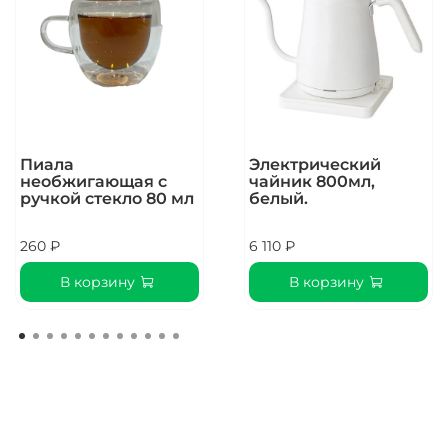
Микролоты
Регион
Африка
Высота произрастания
Пиала
Электрический
1840 м
необжигающая с
чайник 800мл,
ручкой стекло 80 мл
белый.
Способ обработки
Мытый
260 ₽
6 110 ₽
В корзину
В корзину
Способ приготовления
кофе
Фильтр-кофе, Капельная кофеварка, Пуровер, Кемекс
Оценка Q-грейдера
88