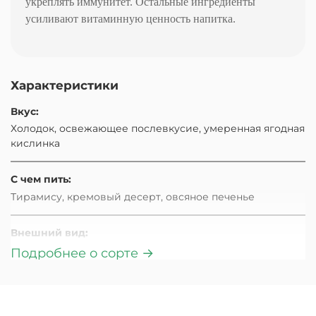
укреплять иммунитет. Остальные ингредиенты
усиливают витаминную ценность напитка.
Характеристики
Вкус:
Холодок, освежающее послевкусие, умеренная ягодная
кислинка
С чем пить:
Тирамису, кремовый десерт, овсяное печенье
Внешний вид:
крупные бутоны каркаде, гармонично сочетаются с
Подробнее о сорте →
аккуратными цветками ромашки
Аромат: